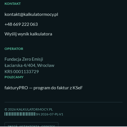
KONTAKT
kontakt@kalkulatormocy.pl
+48 669 222 063
Wyślij wynik kalkulatora
OPERATOR
Fundacja Zero Emisji
Łaciarska 4/404, Wrocław
KRS 0001133729
POLECAMY
fakturyPRO — program do faktur z KSeF
© 2026 KALKULATORMOCY.PL
SN 2026-07-PL-V1
ZMIEŃ USTAWIENIA COOKIES