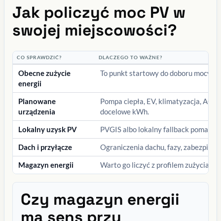
Jak policzyć moc PV w
swojej miejscowości?
CO SPRAWDZIĆ?
DLACZEGO TO WAŻNE?
Obecne zużycie
To punkt startowy do doboru mocy PV 
energii
Planowane
Pompa ciepła, EV, klimatyzacja, AGD,
urządzenia
docelowe kWh.
Lokalny uzysk PV
PVGIS albo lokalny fallback pomaga 
Dach i przyłącze
Ograniczenia dachu, fazy, zabezpiecze
Magazyn energii
Warto go liczyć z profilem zużycia, t
Czy magazyn energii
ma sens przy